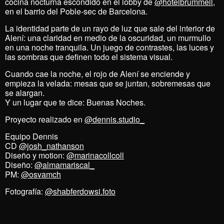
cocina nocturna escondido en el lobby de
@hotelbrummell
,
en el barrio del Poble-sec de Barcelona.
La identidad parte de un rayo de luz que sale del interior de
Alení: una claridad en medio de la oscuridad, un murmullo
en una noche tranquila. Un juego de contrastes, las luces y
las sombras que definen todo el sistema visual.
Cuando cae la noche, el rojo de Alení se enciende y
empieza la velada: mesas que se juntan, sobremesas que
se alargan.
Y un lugar que te dice: Buenas Noches.
Proyecto realizado en
@dennis.studio_
Equipo Dennis
CD
@josh_nathanson
Diseño y motion:
@marinacollcoll
Diseño:
@almamariscal_
PM:
@osvamch
Fotografía:
@shabferdowsi.foto