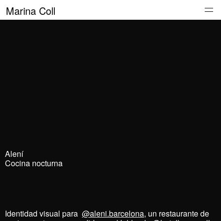
Marina Coll
Todo
Proyectos
Perfil
Alení
Cocina nocturna
Identidad visual para
@aleni.barcelona
, un restaurante de